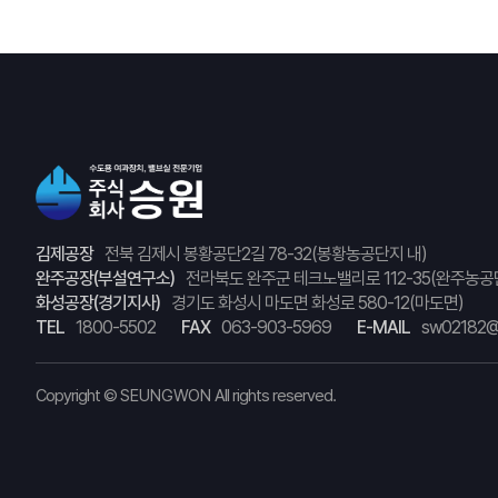
김제공장
전북 김제시 봉황공단2길 78-32(봉황농공단지 내)
완주공장(부설연구소)
전라북도 완주군 테크노밸리로 112-35(완주농공
화성공장(경기지사)
경기도 화성시 마도면 화성로 580-12(마도면)
TEL
1800-5502
FAX
063-903-5969
E-MAIL
sw02182@
Copyright ©
SEUNGWON
All rights reserved.