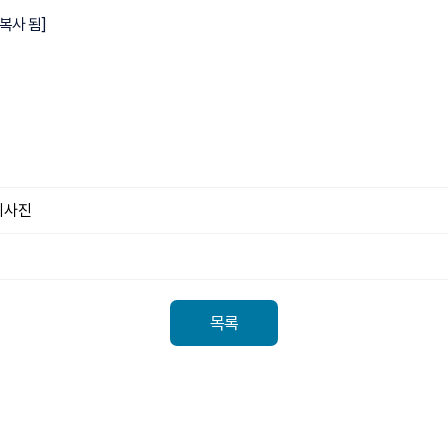
 복사 됨]
치사진
목록